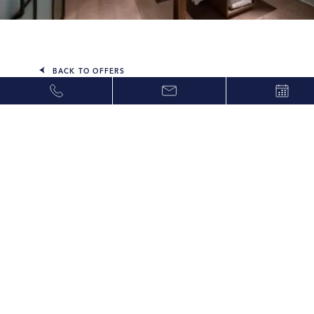
BACK TO OFFERS
提前预订优惠
请让我们预先得知您的下榻光临时刻，以便做更好的准
备，令您的香港之旅臻于完美。提前预订客房，更可享
受特别优惠待遇。
于抵达5 天前预订夏利酒店的豪华客房，可享标准房价
九折酒店优惠，入住时间提早至下午 2 时及退房时间延
迟至下午 2 时（视乎实际入住情况而定）及于Lucciola
、Zoku 、The Lounge 、The Terrace 可享85折优惠
（包括食品, 饮料和酒类消费）。
点击
查看客房情况。